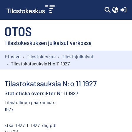
(c
OTOS
Tilastokeskuksen julkaisut verkossa
Etusivu
Tilastokeskus
Tilastojulkaisut
Kokoelmat
Tilastokatsauksia N:o 11 1927
Selaa
Tilastokatsauksia N:o 11 1927
Statistiska översikter Nr 11 1927
Tilastollinen päätoimisto
1927
xtka_192711_1927_dig.pdf
7.86 MB