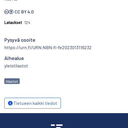
CC BY 4.0
Lataukset
124
Pysyvä osoite
https://urn.fi/URN:NBN:fi-fe2023013116232
Aihealue
yleistilastot
Avainsanat
tilastot
Tietueen kaikki tiedot