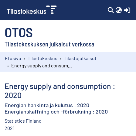
(c
OTOS
Tilastokeskuksen julkaisut verkossa
Etusivu
Tilastokeskus
Tilastojulkaisut
Kokoelmat
Energy supply and consumption : 2020
Selaa
Energy supply and consumption :
2020
Energian hankinta ja kulutus : 2020
Energianskaffning och -förbrukning : 2020
Statistics Finland
2021