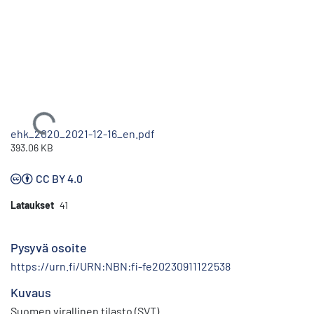
Ladataan...
ehk_2020_2021-12-16_en.pdf
393.06 KB
CC BY 4.0
Lataukset
41
Pysyvä osoite
https://urn.fi/URN:NBN:fi-fe20230911122538
Kuvaus
Suomen virallinen tilasto (SVT)