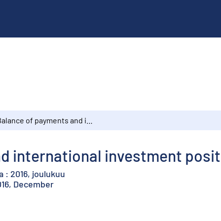
Balance of payments and international investment position : 2016, December
 international investment posit
 : 2016, joulukuu
2016, December