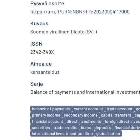
Pysyvä osoite
https://urn.fi/URN:NBN:fi-fe20230904117000
Kuvaus
Suomen virallinen tilasto (SVT)
ISSN
2342-348X
Aihealue
kansantalous
Sarja
Balance of payments and international investment
Avainsanat
balance of payments
current account
trade account
g
primary income
secondary income
capital transfers
ca
financial account
direct investments
foreign direct inv
securities
trade credits
loans
deposits
financial deri
international investment position
globalisation