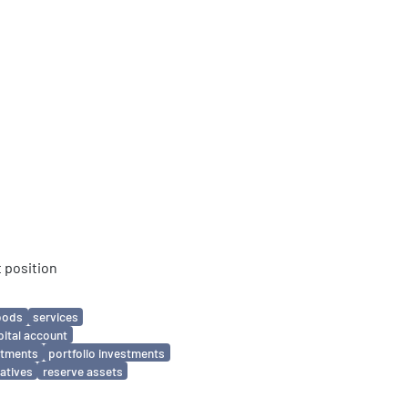
 position
oods
services
pital account
estments
portfolio investments
vatives
reserve assets