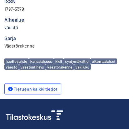
ISSN
1797-5379
Aihealue
väestö
Sarja
Väestörakenne
Avainsanat
huoltosuhde
kansalaisuus
kieli
syntymävaltio
ulkomaalaiset
väestö
väestöntiheys
väestörakenne
väkiluku
Tietueen kaikki tiedot