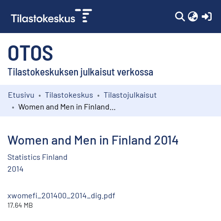
(c
OTOS
Tilastokeskuksen julkaisut verkossa
Etusivu
Tilastokeskus
Tilastojulkaisut
Kokoelmat
Women and Men in Finland 2014
Selaa
Women and Men in Finland 2014
Statistics Finland
2014
xwomefi_201400_2014_dig.pdf
17.64 MB