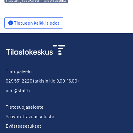
tilastot
tasa-arvo
naisen asema
Tietueen kaikki tiedot
Tietopalvelu
029 551 2220
(arkisin klo 9.00-16.00)
info@stat.fi
Tietosuojaseloste
Saavutettavuusseloste
Evästeasetukset