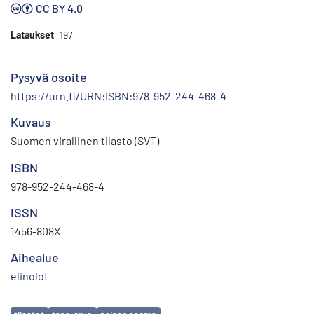
CC BY 4.0
Lataukset
197
Pysyvä osoite
https://urn.fi/URN:ISBN:978-952-244-468-4
Kuvaus
Suomen virallinen tilasto (SVT)
ISBN
978-952-244-468-4
ISSN
1456-808X
Aihealue
elinolot
Avainsanat