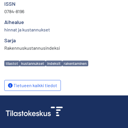
ISSN
0784-8196
Aihealue
hinnat ja kustannukset
Sarja
Rakennuskustannusindeksi
Avainsanat
tilastot
kustannukset
indeksit
rakentaminen
Tietueen kaikki tiedot