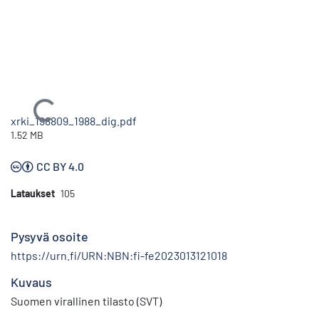
Ladataan...
xrki_198809_1988_dig.pdf
1.52 MB
CC BY 4.0
Lataukset
105
Pysyvä osoite
https://urn.fi/URN:NBN:fi-fe2023013121018
Kuvaus
Suomen virallinen tilasto (SVT)