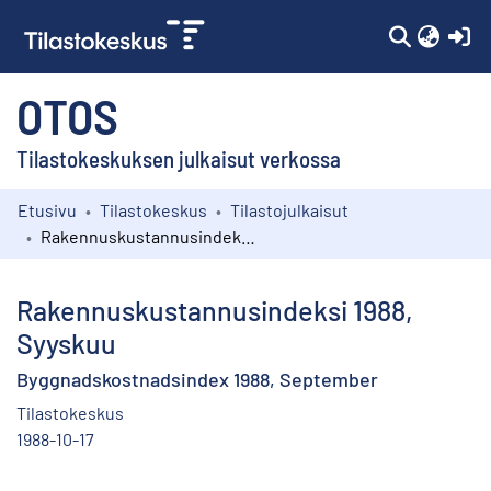
(c
OTOS
Tilastokeskuksen julkaisut verkossa
Etusivu
Tilastokeskus
Tilastojulkaisut
Kokoelmat
Rakennuskustannusindeksi 1988, Syyskuu
Selaa
Rakennuskustannusindeksi 1988,
Syyskuu
Byggnadskostnadsindex 1988, September
Tilastokeskus
1988-10-17