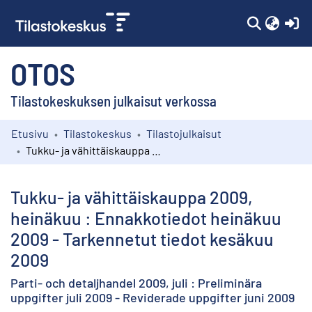
(c
OTOS
Tilastokeskuksen julkaisut verkossa
Etusivu
Tilastokeskus
Tilastojulkaisut
Kokoelmat
Tukku- ja vähittäiskauppa 2009, heinäkuu : Ennakkotiedot heinäkuu 2009 - Tarkennetut tiedot kesäkuu 2009
Selaa
Tukku- ja vähittäiskauppa 2009,
heinäkuu : Ennakkotiedot heinäkuu
2009 - Tarkennetut tiedot kesäkuu
2009
Parti- och detaljhandel 2009, juli : Preliminära
uppgifter juli 2009 - Reviderade uppgifter juni 2009