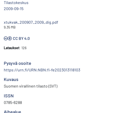
Tilastokeskus
2009-09-15
xtukvak_200907_2009_dig.pdf
9.35 MB
CC BY 4.0
Lataukset
126
Pysyvä osoite
https://urn.fi/URN:NBN:fi-fe2023013118103
Kuvaus
Suomen virallinen tilasto (SVT)
ISSN
0785-6288
Aihealue