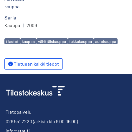
kauppa
Sarja
Kauppa
|
2009
Avainsanat
tilastot
kauppa
vähittäiskauppa
tukkukauppa
autokauppa
Tietueen kaikki tiedot
Tietopalvelu
029 551 2220
(arkisin klo 9.00-16.00)
info@stat.fi