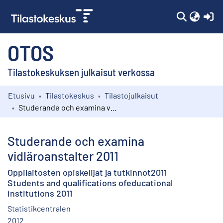
(c
OTOS
Tilastokeskuksen julkaisut verkossa
Etusivu
Tilastokeskus
Tilastojulkaisut
Kokoelmat
Studerande och examina vidläroanstalter 2011
Selaa
Studerande och examina
vidläroanstalter 2011
Oppilaitosten opiskelijat ja tutkinnot2011
Students and qualifications ofeducational
institutions 2011
Statistikcentralen
2012