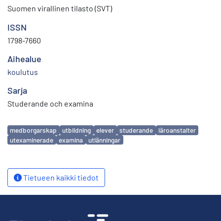
Suomen virallinen tilasto (SVT)
ISSN
1798-7660
Aihealue
koulutus
Sarja
Studerande och examina
Avainsanat
medborgarskap
utbildning
elever
studerande
läroanstalter
utexaminerade
examina
utlänningar
Tietueen kaikki tiedot