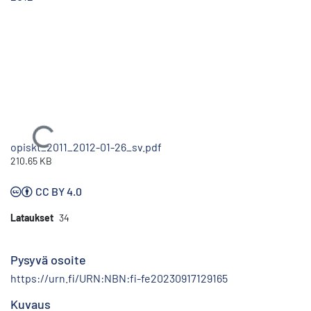
Ladataan...
opiskt_2011_2012-01-26_sv.pdf
210.65 KB
CC BY 4.0
Lataukset
34
Pysyvä osoite
https://urn.fi/URN:NBN:fi-fe20230917129165
Kuvaus