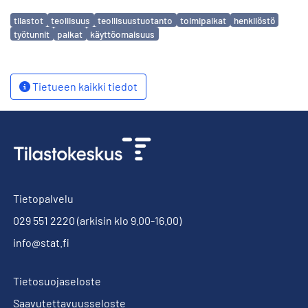
Avainsanat
tilastot
teollisuus
teollisuustuotanto
toimipaikat
henkilöstö
työtunnit
palkat
käyttöomaisuus
Tietueen kaikki tiedot
Tietopalvelu
029 551 2220
(arkisin klo 9.00-16.00)
info@stat.fi
Tietosuojaseloste
Saavutettavuusseloste