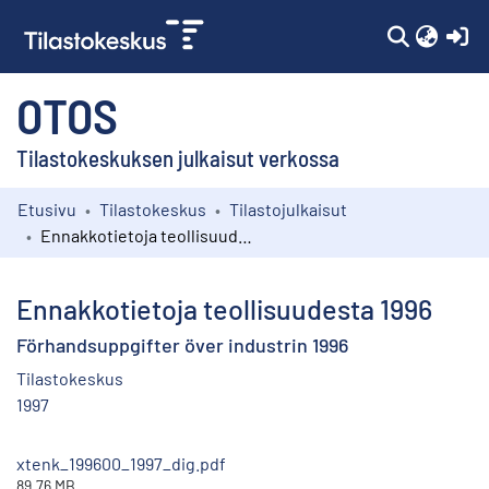
(c
OTOS
Tilastokeskuksen julkaisut verkossa
Etusivu
Tilastokeskus
Tilastojulkaisut
Kokoelmat
Ennakkotietoja teollisuudesta 1996
Selaa
Ennakkotietoja teollisuudesta 1996
Förhandsuppgifter över industrin 1996
Tilastokeskus
1997
xtenk_199600_1997_dig.pdf
89.76 MB