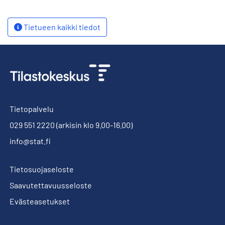
Tietueen kaikki tiedot
Tietopalvelu
029 551 2220
(arkisin klo 9.00-16.00)
info@stat.fi
Tietosuojaseloste
Saavutettavuusseloste
Evästeasetukset