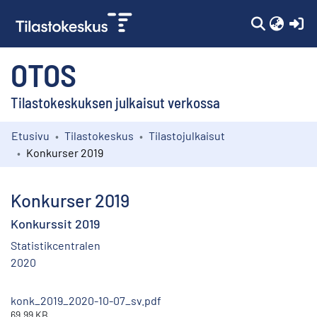
(c
OTOS
Tilastokeskuksen julkaisut verkossa
Etusivu
Tilastokeskus
Tilastojulkaisut
Kokoelmat
Konkurser 2019
Selaa
Konkurser 2019
Konkurssit 2019
Statistikcentralen
2020
konk_2019_2020-10-07_sv.pdf
69.99 KB