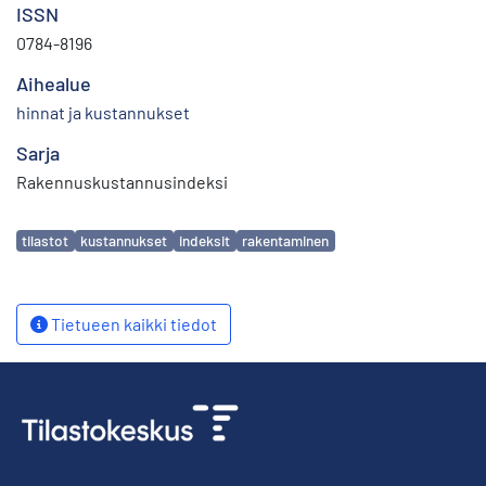
ISSN
0784-8196
Aihealue
hinnat ja kustannukset
Sarja
Rakennuskustannusindeksi
Avainsanat
tilastot
kustannukset
indeksit
rakentaminen
Tietueen kaikki tiedot