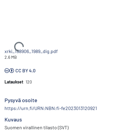
Ladataan...
xrki_198906_1989_dig.pdf
2.6 MB
CC BY 4.0
Lataukset
120
Pysyvä osoite
https://urn.fi/URN:NBN:fi-fe2023013120921
Kuvaus
Suomen virallinen tilasto (SVT)