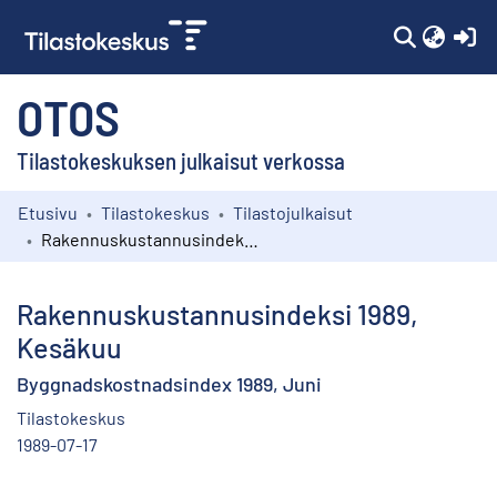
(c
OTOS
Tilastokeskuksen julkaisut verkossa
Etusivu
Tilastokeskus
Tilastojulkaisut
Kokoelmat
Rakennuskustannusindeksi 1989, Kesäkuu
Selaa
Rakennuskustannusindeksi 1989,
Kesäkuu
Byggnadskostnadsindex 1989, Juni
Tilastokeskus
1989-07-17