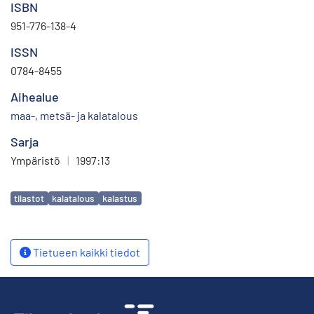
ISBN
951-776-138-4
ISSN
0784-8455
Aihealue
maa-, metsä- ja kalatalous
Sarja
Ympäristö
|
1997:13
Avainsanat
tilastot
kalatalous
kalastus
Tietueen kaikki tiedot