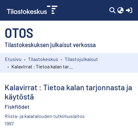
(c
OTOS
Tilastokeskuksen julkaisut verkossa
Etusivu
Tilastokeskus
Tilastojulkaisut
Kokoelmat
Kalavirrat : Tietoa kalan tarjonnasta ja käytöstä
Selaa
Kalavirrat : Tietoa kalan tarjonnasta ja
käytöstä
Fiskflödet
Riista- ja kalatalouden tutkimuslaitos
1997