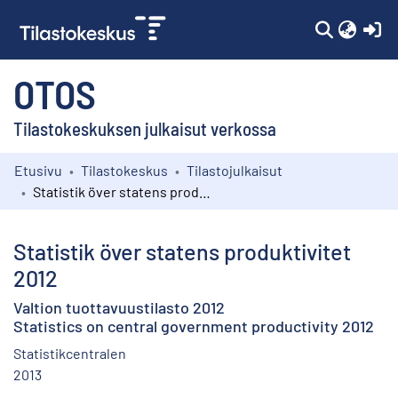
(c
OTOS
Tilastokeskuksen julkaisut verkossa
Etusivu
Tilastokeskus
Tilastojulkaisut
Kokoelmat
Statistik över statens produktivitet 2012
Selaa
Statistik över statens produktivitet
2012
Valtion tuottavuustilasto 2012
Statistics on central government productivity 2012
Statistikcentralen
2013