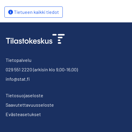
Tietueen kaikki tiedot
Tietopalvelu
029 551 2220
(arkisin klo 9.00-16.00)
info@stat.fi
Tietosuojaseloste
Saavutettavuusseloste
Evästeasetukset