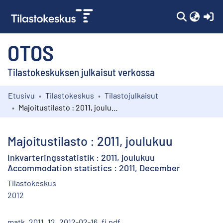
(c
OTOS
Tilastokeskuksen julkaisut verkossa
Etusivu
Tilastokeskus
Tilastojulkaisut
Kokoelmat
Majoitustilasto : 2011, joulukuu
Selaa
Majoitustilasto : 2011, joulukuu
Inkvarteringsstatistik : 2011, joulukuu
Accommodation statistics : 2011, December
Tilastokeskus
2012
matk_2011_12_2012-02-16_fi.pdf