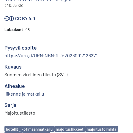
340.65 KB
CC BY 4.0
Lataukset
48
Pysyvä osoite
https://urn.fi/URN:NBN:fi-fe20230917128271
Kuvaus
Suomen virallinen tilasto (SVT)
Aihealue
liikenne ja matkailu
Sarja
Majoitustilasto
Avainsanat
hotellit
kotimaanmatkailu
majoitusliikkeet
majoitustoiminta