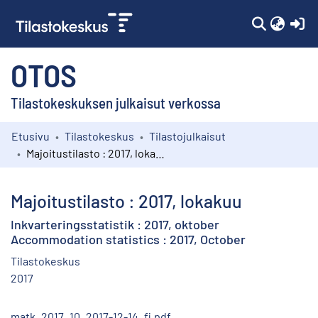
(c
OTOS
Tilastokeskuksen julkaisut verkossa
Etusivu
Tilastokeskus
Tilastojulkaisut
Kokoelmat
Majoitustilasto : 2017, lokakuu
Selaa
Majoitustilasto : 2017, lokakuu
Inkvarteringsstatistik : 2017, oktober
Accommodation statistics : 2017, October
Tilastokeskus
2017
matk_2017_10_2017-12-14_fi.pdf