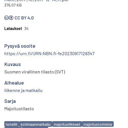
376.07 KB
CC BY 4.0
Lataukset
34
Pysyvä osoite
https://urn.fi/URN:NBN:fi-fe20230917128347
Kuvaus
Suomen virallinen tilasto (SVT)
Aihealue
liikenne ja matkailu
Sarja
Majoitustilasto
Avainsanat
hotellit
kotimaanmatkailu
majoitusliikkeet
majoitustoiminta