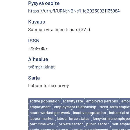
Pysyvä osoite
https://urn.fi/URN:NBN:fi-fe20230921135984
Kuvaus
Suomen virallinen tilasto (SVT)
ISSN
1798-7857
Aihealue
työmarkkinat
Sarja
Labour force survey
Avainsanat
active population
activity rate
employed persons
empl
employment
employment relationship
fixed-term empl
hours worked per week
inactive population
industrial s
labour market
labour force status
long-term unemploye
part-time work
private sector
public sector
self-empl
socio-economic group
status in employment
temporary 