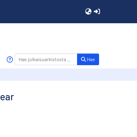
(current)
Hae
year