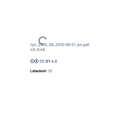
Ladataan...
tyti_2010_08_2010-09-21_en.pdf
431.15 KB
CC BY 4.0
Lataukset
52