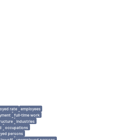
oyed rate
employees
oyment
full-time work
tructure
industries
d
occupations
oyed persons
lay-off
unemployed persons