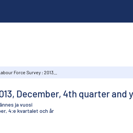
Labour Force Survey : 2013, December, 4th quarter and year
013, December, 4th quarter and 
ännes ja vuosi
r, 4:e kvartalet och år