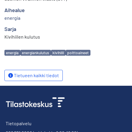
Aihealue
energia
Sarja
Kivihiilen kulutus
Avainsanat
energia
energiankulutus
kivihiili
polttoaineet
Tietueen kaikki tiedot
Tietopalvelu