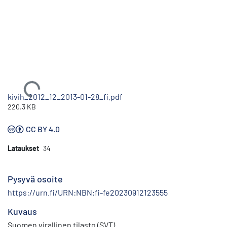
Ladataan...
kivih_2012_12_2013-01-28_fi.pdf
220.3 KB
CC BY 4.0
Lataukset
34
Pysyvä osoite
https://urn.fi/URN:NBN:fi-fe20230912123555
Kuvaus
Suomen virallinen tilasto (SVT)