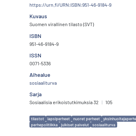
https://urn.fi/URN:ISBN:951-46-9184-9
Kuvaus
Suomen virallinen tilasto (SVT)
ISBN
951-46-9184-9
ISSN
0071-5336
Aihealue
sosiaaliturva
Sarja
Sosiaalisia erikoistutkimuksia 32
|
105
Avainsanat
tilastot
lapsiperheet
nuoret perheet
yksinhuoltajaperh
perhepolitiikka
julkiset palvelut
sosiaaliturva