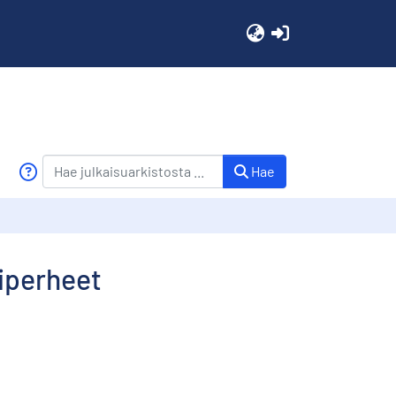
(current)
Hae
iperheet