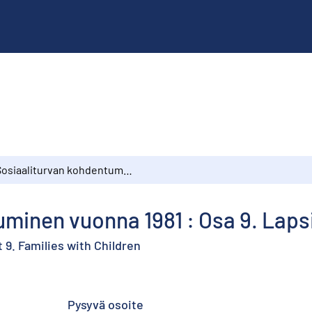
Sosiaaliturvan kohdentuminen vuonna 1981 : Osa 9. Lapsiperheet
uminen vuonna 1981 : Osa 9. Laps
t 9. Families with Children
Pysyvä osoite