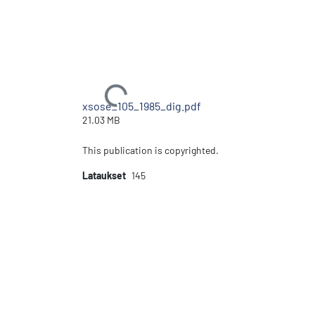
Ladataan...
xsose_105_1985_dig.pdf
21.03 MB
This publication is copyrighted.
Lataukset
145