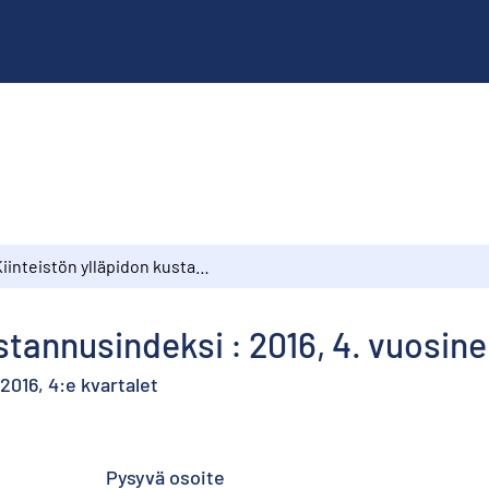
Kiinteistön ylläpidon kustannusindeksi : 2016, 4. vuosineljännes
stannusindeksi : 2016, 4. vuosin
2016, 4:e kvartalet
Pysyvä osoite