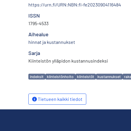
https://urn.fi/URN:NBN:fi-fe20230904116484
ISSN
1795-4533
Aihealue
hinnat ja kustannukset
Sarja
Kiinteistön ylläpidon kustannusindeksi
Avainsanat
indeksit
kiinteistönhoito
kiinteistöt
kustannukset
rak
Tietueen kaikki tiedot