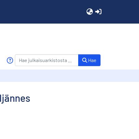
(current)
Hae
eljännes