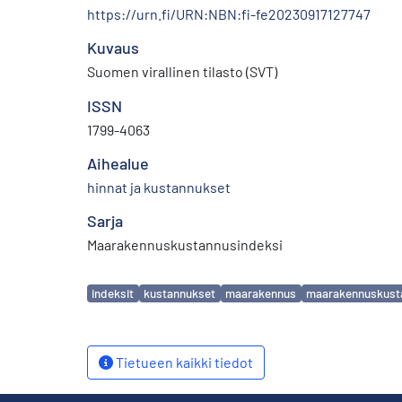
https://urn.fi/URN:NBN:fi-fe20230917127747
Kuvaus
Suomen virallinen tilasto (SVT)
ISSN
1799-4063
Aihealue
hinnat ja kustannukset
Sarja
Maarakennuskustannusindeksi
Avainsanat
indeksit
kustannukset
maarakennus
maarakennuskust
Tietueen kaikki tiedot