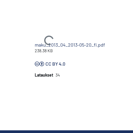
Ladataan...
maku_2013_04_2013-05-20_fi.pdf
238.38 KB
CC BY 4.0
Lataukset
34