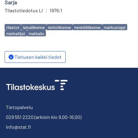
Sarja
Tilastotiedotus LI
|
1976:1
Avainsanat
tilastot
laivaliikenne
lentoliikenne
henkilöliikenne
matkustajat
matkailijat
matkailu
Tietueen kaikki tiedot
Tietopalvelu
029 551 2220
(arkisin klo 9.00-16.00)
info@stat.fi