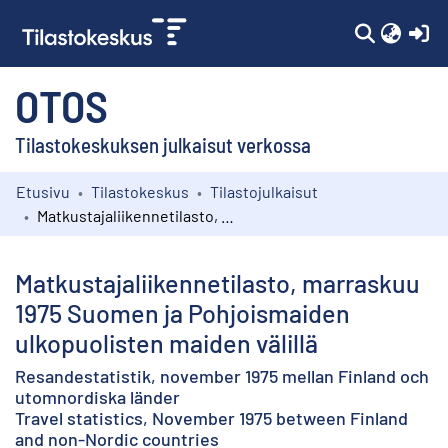
(c
OTOS
Tilastokeskuksen julkaisut verkossa
Etusivu
Tilastokeskus
Tilastojulkaisut
Kokoelmat
Matkustajaliikennetilasto, marraskuu 1975 Suomen ja Pohjoismaiden ulkopuolisten maiden välillä
Selaa
Matkustajaliikennetilasto, marraskuu
1975 Suomen ja Pohjoismaiden
ulkopuolisten maiden välillä
Resandestatistik, november 1975 mellan Finland och
utomnordiska länder
Travel statistics, November 1975 between Finland
and non-Nordic countries