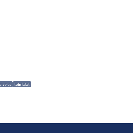
alvelut
toimialat