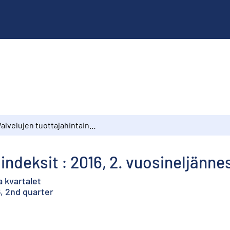
Palvelujen tuottajahintaindeksit : 2016, 2. vuosineljännes
indeksit : 2016, 2. vuosineljänne
a kvartalet
6, 2nd quarter