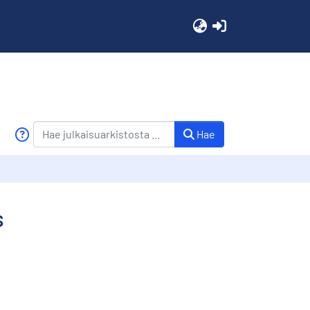
(current)
Hae
s