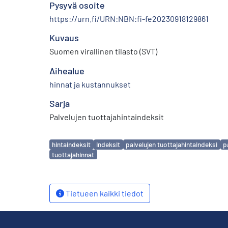
Pysyvä osoite
https://urn.fi/URN:NBN:fi-fe20230918129861
Kuvaus
Suomen virallinen tilasto (SVT)
Aihealue
hinnat ja kustannukset
Sarja
Palvelujen tuottajahintaindeksit
Avainsanat
hintaindeksit
indeksit
palvelujen tuottajahintaindeksi
p
tuottajahinnat
Tietueen kaikki tiedot