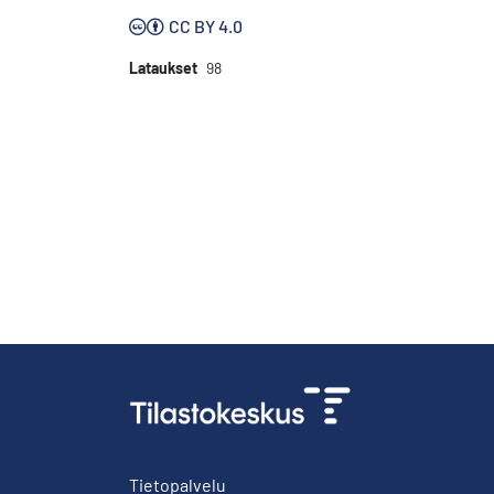
CC BY 4.0
Lataukset
98
Tietopalvelu