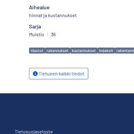
Aihealue
hinnat ja kustannukset
Sarja
Muistio
|
36
Avainsanat
tilastot
rakennukset
kustannukset
indeksit
rakentam
Tietueen kaikki tiedot
Tietosuojaseloste