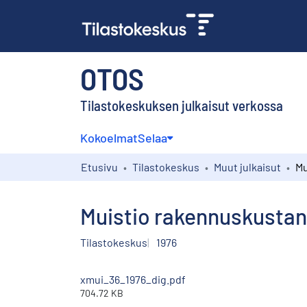
OTOS
Tilastokeskuksen julkaisut verkossa
Kokoelmat
Selaa
Etusivu
Tilastokeskus
Muut julkaisut
Muistio rakennuskustan
Tilastokeskus
1976
xmui_36_1976_dig.pdf
704.72 KB