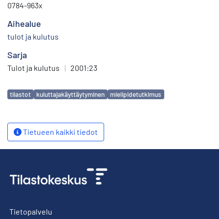
0784-963x
Aihealue
tulot ja kulutus
Sarja
Tulot ja kulutus
|
2001:23
Avainsanat
tilastot
kuluttajakäyttäytyminen
mielipidetutkimus
Tietueen kaikki tiedot
Tietopalvelu