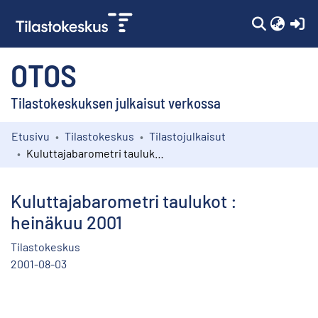
(c
OTOS
Tilastokeskuksen julkaisut verkossa
Etusivu
Tilastokeskus
Tilastojulkaisut
Kokoelmat
Kuluttajabarometri taulukot : heinäkuu 2001
Selaa
Kuluttajabarometri taulukot :
heinäkuu 2001
Tilastokeskus
2001-08-03