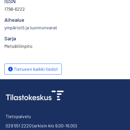
ISSN
1798-6222
Aihealue
ympäristö ja luonnonvarat
Sarja
Metsätilinpito
Tietueen kaikki tiedot
Tietopalvelu
029 551 2220
(arkisin klo 9.00-16.00)