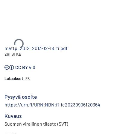
Ladataan...
mettp_2012_2013-12-18_fi.pdf
261.91 KB
CC BY 4.0
Lataukset
35
Pysyvä osoite
https://urn.fi/URN:NBN:fi-fe20230906120364
Kuvaus
Suomen virallinen tilasto (SVT)