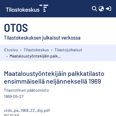
(c
OTOS
Tilastokeskuksen julkaisut verkossa
Etusivu
Tilastokeskus
Tilastojulkaisut
Kokoelmat
Maataloustyöntekijäin palkkatilasto ensimmäisellä neljänneksellä 1969
Selaa
Maataloustyöntekijäin palkkatilasto
ensimmäisellä neljänneksellä 1969
Tilastollinen päätoimisto
1969-05-27
xtds_pa_1969_22_dig.pdf
813.62 KB