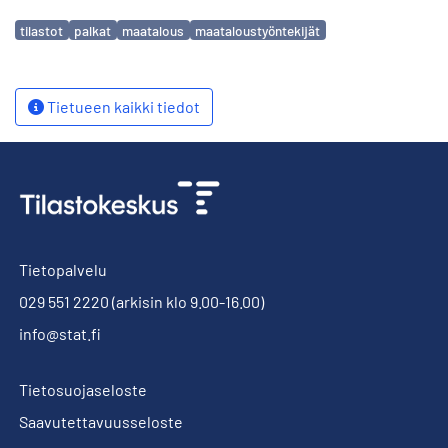
Avainsanat
tilastot
palkat
maatalous
maataloustyöntekijät
Tietueen kaikki tiedot
Tietopalvelu
029 551 2220
(arkisin klo 9.00-16.00)
info@stat.fi
Tietosuojaseloste
Saavutettavuusseloste