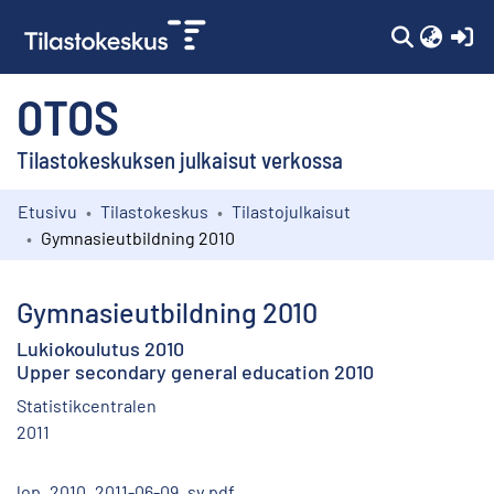
(c
OTOS
Tilastokeskuksen julkaisut verkossa
Etusivu
Tilastokeskus
Tilastojulkaisut
Kokoelmat
Gymnasieutbildning 2010
Selaa
Gymnasieutbildning 2010
Lukiokoulutus 2010
Upper secondary general education 2010
Statistikcentralen
2011
lop_2010_2011-06-09_sv.pdf