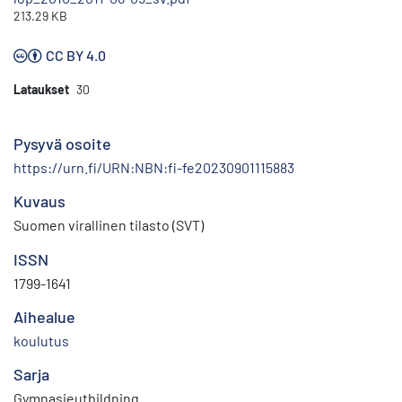
213.29 KB
CC BY 4.0
Lataukset
30
Pysyvä osoite
https://urn.fi/URN:NBN:fi-fe20230901115883
Kuvaus
Suomen virallinen tilasto (SVT)
ISSN
1799-1641
Aihealue
koulutus
Sarja
Gymnasieutbildning