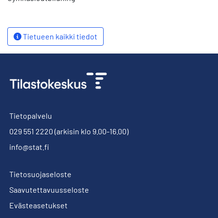
Tietueen kaikki tiedot
Tietopalvelu
029 551 2220
(arkisin klo 9.00-16.00)
info@stat.fi
Tietosuojaseloste
Saavutettavuusseloste
Evästeasetukset