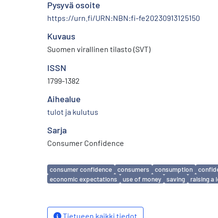
Pysyvä osoite
https://urn.fi/URN:NBN:fi-fe20230913125150
Kuvaus
Suomen virallinen tilasto (SVT)
ISSN
1799-1382
Aihealue
tulot ja kulutus
Sarja
Consumer Confidence
Avainsanat
consumer confidence
consumers
consumption
confid
economic expectations
use of money
saving
raising a 
Tietueen kaikki tiedot