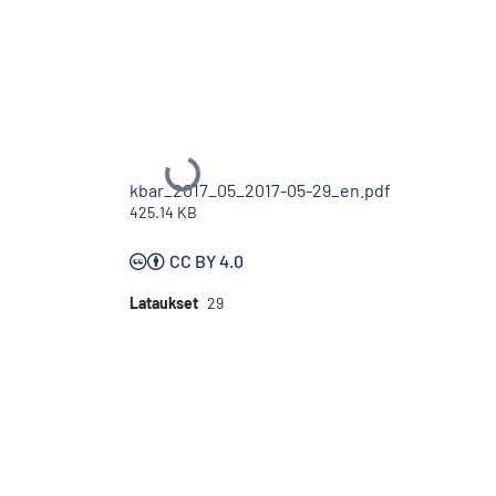
Ladataan...
kbar_2017_05_2017-05-29_en.pdf
425.14 KB
CC BY 4.0
Lataukset
29