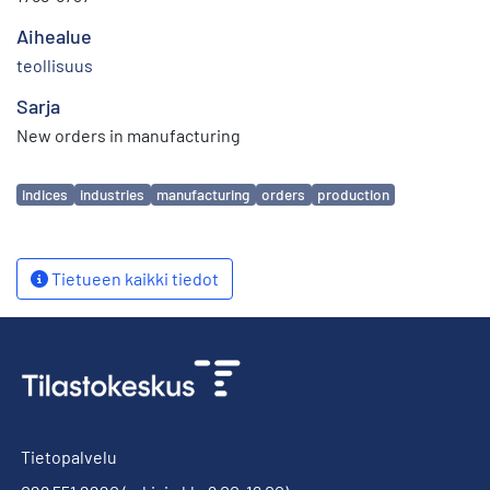
Aihealue
teollisuus
Sarja
New orders in manufacturing
Avainsanat
indices
industries
manufacturing
orders
production
Tietueen kaikki tiedot
Tietopalvelu