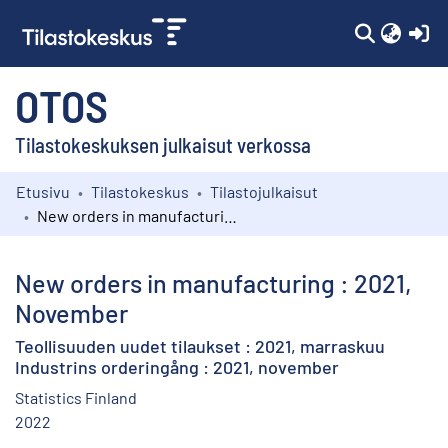
(c
OTOS
Tilastokeskuksen julkaisut verkossa
Etusivu
Tilastokeskus
Tilastojulkaisut
Kokoelmat
New orders in manufacturing : 2021, November
Selaa
New orders in manufacturing : 2021,
November
Teollisuuden uudet tilaukset : 2021, marraskuu
Industrins orderingång : 2021, november
Statistics Finland
2022