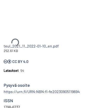
Ladataan...
teul_2021_11_2022-01-10_en.pdf
252.61 KB
CC BY 4.0
Lataukset
54
Pysyvä osoite
https://urn.fi/URN:NBN:fi-fe20230905119694
ISSN
1798-6737