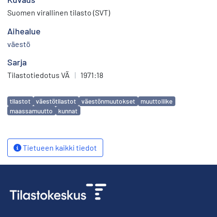
Suomen virallinen tilasto (SVT)
Aihealue
väestö
Sarja
Tilastotiedotus VÄ
|
1971:18
Avainsanat
tilastot
väestötilastot
väestönmuutokset
muuttoliike
maassamuutto
kunnat
Tietueen kaikki tiedot