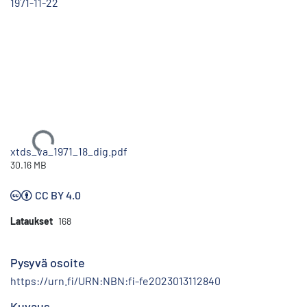
1971-11-22
Ladataan...
xtds_va_1971_18_dig.pdf
30.16 MB
CC BY 4.0
Lataukset
168
Pysyvä osoite
https://urn.fi/URN:NBN:fi-fe2023013112840
Kuvaus