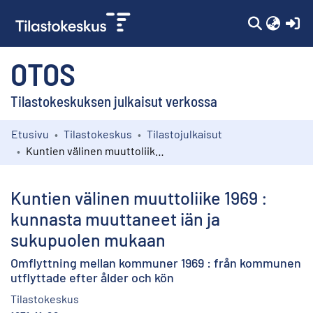
(c
OTOS
Tilastokeskuksen julkaisut verkossa
Etusivu
Tilastokeskus
Tilastojulkaisut
Kokoelmat
Kuntien välinen muuttoliike 1969 : kunnasta muuttaneet iän ja sukupuolen mukaan
Selaa
Kuntien välinen muuttoliike 1969 :
kunnasta muuttaneet iän ja
sukupuolen mukaan
Omflyttning mellan kommuner 1969 : från kommunen
utflyttade efter ålder och kön
Tilastokeskus