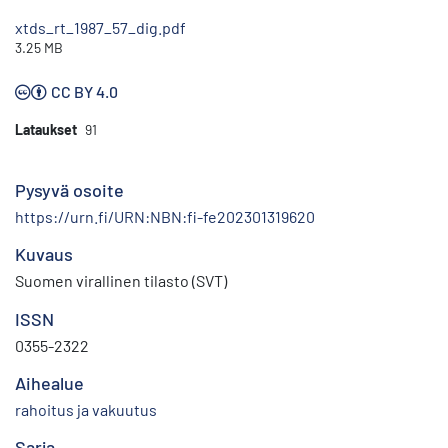
xtds_rt_1987_57_dig.pdf
3.25 MB
CC BY 4.0
Lataukset
91
Pysyvä osoite
https://urn.fi/URN:NBN:fi-fe202301319620
Kuvaus
Suomen virallinen tilasto (SVT)
ISSN
0355-2322
Aihealue
rahoitus ja vakuutus
Sarja