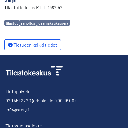
Tilastotiedotus RT
|
1987:57
Avainsanat
tilastot
rahoitus
osamaksukauppa
Tietueen kaikki tiedot
Tietopalvelu
029 551 2220
(arkisin klo 9.00-16.00)
info@stat.fi
Tietosuojaseloste