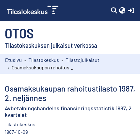
(c
OTOS
Tilastokeskuksen julkaisut verkossa
Etusivu
Tilastokeskus
Tilastojulkaisut
Kokoelmat
Osamaksukaupan rahoitustilasto 1987, 2. neljännes
Selaa
Osamaksukaupan rahoitustilasto 1987,
2. neljännes
Avbetalningshandelns finansieringsstatistik 1987, 2
kvartalet
Tilastokeskus
1987-10-09