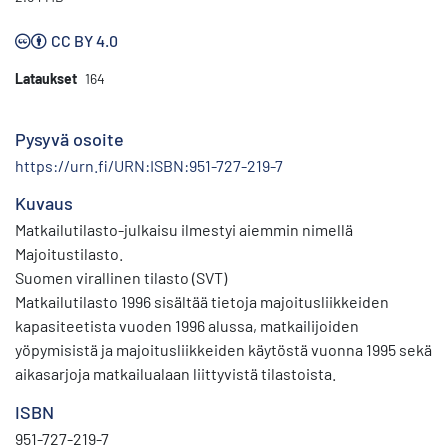
CC BY 4.0
Lataukset
164
Pysyvä osoite
https://urn.fi/URN:ISBN:951-727-219-7
Kuvaus
Matkailutilasto-julkaisu ilmestyi aiemmin nimellä
Majoitustilasto.
Suomen virallinen tilasto (SVT)
Matkailutilasto 1996 sisältää tietoja majoitusliikkei­den
kapasiteetista vuoden 1996 alussa, matkailijoiden
yöpymisistä ja majoitusliikkeiden käy­töstä vuonna 1995 sekä
aikasarjoja mat­kailualaan liittyvistä tilastoista.
ISBN
951-727-219-7