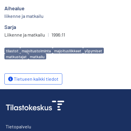
Aihealue
liikenne ja matkailu
Sarja
Liikenne ja matkailu
|
1996:11
Avainsanat
tilastot
majoitustoiminta
majoitusliikkeet
yöpymiset
matkustajat
matkailu
Tietueen kaikki tiedot
Tietopalvelu