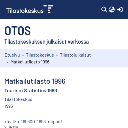
(c
OTOS
Tilastokeskuksen julkaisut verkossa
Etusivu
Tilastokeskus
Tilastojulkaisut
Kokoelmat
Matkailutilasto 1996
Selaa
Matkailutilasto 1996
Tourism Statistics 1996
Tilastokeskus
1996
xmatka_199600_1996_dig.pdf
2.64 MB