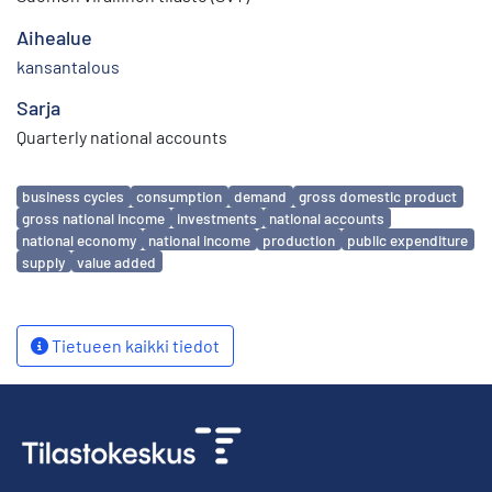
Aihealue
kansantalous
Sarja
Quarterly national accounts
Avainsanat
business cycles
consumption
demand
gross domestic product
gross national income
investments
national accounts
national economy
national income
production
public expenditure
supply
value added
Tietueen kaikki tiedot