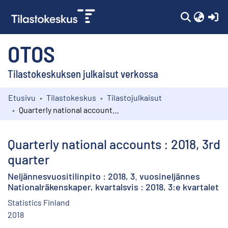
(c
OTOS
Tilastokeskuksen julkaisut verkossa
Etusivu
Tilastokeskus
Tilastojulkaisut
Kokoelmat
Quarterly national accounts : 2018, 3rd quarter
Selaa
Quarterly national accounts : 2018, 3rd
quarter
Neljännesvuositilinpito : 2018, 3. vuosineljännes
Nationalräkenskaper, kvartalsvis : 2018, 3:e kvartalet
Statistics Finland
2018