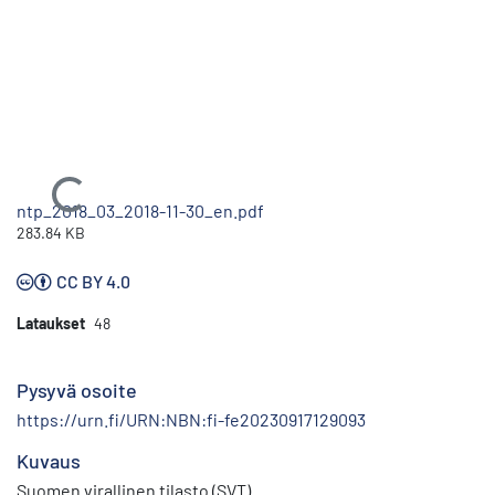
Ladataan...
ntp_2018_03_2018-11-30_en.pdf
283.84 KB
CC BY 4.0
Lataukset
48
Pysyvä osoite
https://urn.fi/URN:NBN:fi-fe20230917129093
Kuvaus
Suomen virallinen tilasto (SVT)