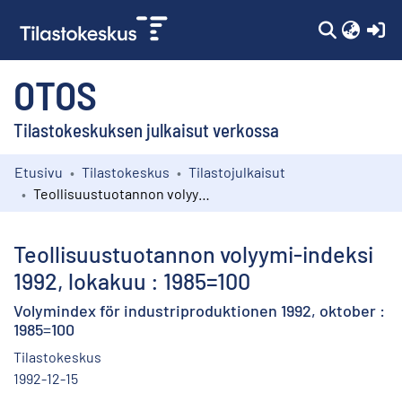
(c
OTOS
Tilastokeskuksen julkaisut verkossa
Etusivu
Tilastokeskus
Tilastojulkaisut
Kokoelmat
Teollisuustuotannon volyymi-indeksi 1992, lokakuu : 1985=100
Selaa
Teollisuustuotannon volyymi-indeksi
1992, lokakuu : 1985=100
Volymindex för industriproduktionen 1992, oktober :
1985=100
Tilastokeskus
1992-12-15