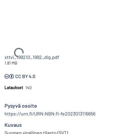
Ladataan...
xttvi_199210_1992_dig.pdf
1.81 MB
CC BY 4.0
Lataukset
140
Pysyvä osoite
https://urn.fi/URN:NBN:fi-fe2023013116656
Kuvaus
Suomen virallinen tilasto (SVT)