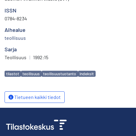
ISSN
0784-8234
Aihealue
teollisuus
Sarja
Teollisuus
|
1992:15
Avainsanat
tilastot
teollisuus
teollisuustuotanto
indeksit
Tietueen kaikki tiedot