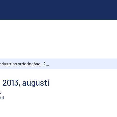
Industrins orderingång : 2013, augusti
 2013, augusti
u
ust