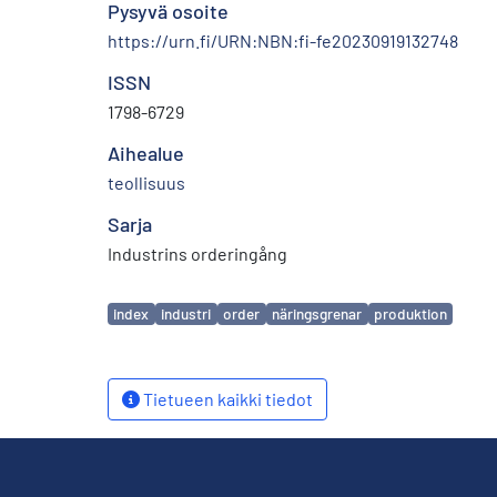
Pysyvä osoite
https://urn.fi/URN:NBN:fi-fe20230919132748
ISSN
1798-6729
Aihealue
teollisuus
Sarja
Industrins orderingång
Avainsanat
index
industri
order
näringsgrenar
produktion
Tietueen kaikki tiedot