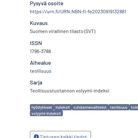
Pysyvä osoite
https://urn.fi/URN:NBN:fi-fe20230919132881
Kuvaus
Suomen virallinen tilasto (SVT)
ISSN
1796-3788
Aihealue
teollisuus
Sarja
Teollisuustuotannon volyymi-indeksi
Avainsanat
hyödykkeet
indeksit
suhdannevaihtelut
teollisuus
toi
volyymi-indeksit
Tietueen kaikki tiedot