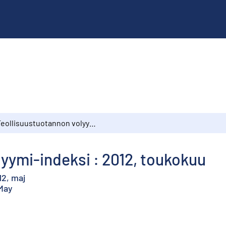
Teollisuustuotannon volyymi-indeksi : 2012, toukokuu
yymi-indeksi : 2012, toukokuu
12, maj
 May