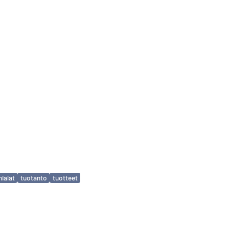
mialat
tuotanto
tuotteet