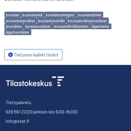
Avainsanat
boende
boendenivå
boenderymlighet
boendetäthet
bostadsbestånd
bostadshushåll
bostadsrättsbostäder
bostäder
hyresbostäder
levnadsförhållanden
lägenheter
ägarbostäder
Tietueen kaikki tiedot
Tietopalvelu
029 551 2220
(arkisin klo 9.00-16.00)
info@stat.fi