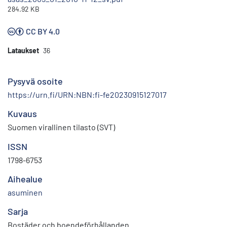
284.92 KB
CC BY 4.0
Lataukset
36
Pysyvä osoite
https://urn.fi/URN:NBN:fi-fe20230915127017
Kuvaus
Suomen virallinen tilasto (SVT)
ISSN
1798-6753
Aihealue
asuminen
Sarja
Bostäder och boendeförhållanden