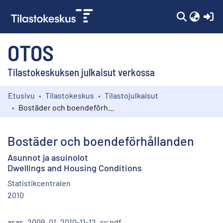
(c
OTOS
Tilastokeskuksen julkaisut verkossa
Etusivu
Tilastokeskus
Tilastojulkaisut
Kokoelmat
Bostäder och boendeförhållanden
Selaa
Bostäder och boendeförhållanden
Asunnot ja asuinolot
Dwellings and Housing Conditions
Statistikcentralen
2010
asas_2009_01_2010-11-12_sv.pdf