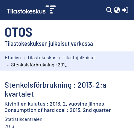
(c
OTOS
Tilastokeskuksen julkaisut verkossa
Etusivu
Tilastokeskus
Tilastojulkaisut
Kokoelmat
Stenkolsförbrukning : 2013, 2:a kvartalet
Selaa
Stenkolsförbrukning : 2013, 2:a
kvartalet
Kivihiilen kulutus : 2013, 2. vuosineljännes
Consumption of hard coal : 2013, 2nd quarter
Statistikcentralen
2013