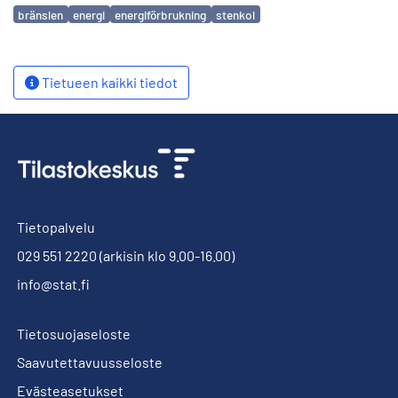
Avainsanat
bränslen
energi
energiförbrukning
stenkol
Tietueen kaikki tiedot
Tietopalvelu
029 551 2220
(arkisin klo 9.00-16.00)
info@stat.fi
Tietosuojaseloste
Saavutettavuusseloste
Evästeasetukset