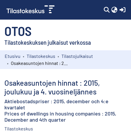
(c
OTOS
Tilastokeskuksen julkaisut verkossa
Etusivu
Tilastokeskus
Tilastojulkaisut
Kokoelmat
Osakeasuntojen hinnat : 2015, joulukuu ja 4. vuosineljännes
Selaa
Osakeasuntojen hinnat : 2015,
joulukuu ja 4. vuosineljännes
Aktiebostadspriser : 2015, december och 4:e
kvartalet
Prices of dwellings in housing companies : 2015,
December and 4th quarter
Tilastokeskus