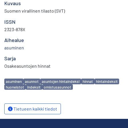
Kuvaus
Suomen virallinen tilasto (SVT)
ISSN
2323-878X
Aihealue
asuminen
Sarja
Osakeasuntojen hinnat
Avainsanat
asuminen
asunnot
asuntojen hintaindeksi
hinnat
hintaindeksit
huoneistot
indeksit
omistusasunnot
Tietueen kaikki tiedot