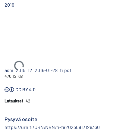
2016
Ladataan...
ashi_2015_12_2016-01-28_fi.pdf
470.12 KB
CC BY 4.0
Lataukset
42
Pysyvä osoite
https://urn.fi/URN:NBN:fi-fe20230917129330