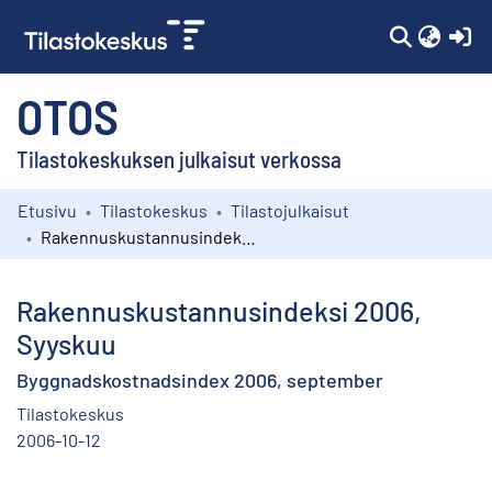
(c
OTOS
Tilastokeskuksen julkaisut verkossa
Etusivu
Tilastokeskus
Tilastojulkaisut
Kokoelmat
Rakennuskustannusindeksi 2006, Syyskuu
Selaa
Rakennuskustannusindeksi 2006,
Syyskuu
Byggnadskostnadsindex 2006, september
Tilastokeskus
2006-10-12