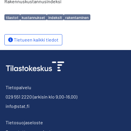
Rakennuskustannusindeksi
Avainsanat
tilastot
kustannukset
indeksit
rakentaminen
Tietueen kaikki tiedot
Tietopalvelu
029 551 2220
(arkisin klo 9.00-16.00)
info@stat.fi
Tietosuojaseloste