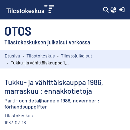
(c
OTOS
Tilastokeskuksen julkaisut verkossa
Etusivu
Tilastokeskus
Tilastojulkaisut
Kokoelmat
Tukku- ja vähittäiskauppa 1986, marraskuu : ennakkotietoja
Selaa
Tukku- ja vähittäiskauppa 1986,
marraskuu : ennakkotietoja
Parti- och detaljhandeln 1986, november :
förhandsuppgifter
Tilastokeskus
1987-02-18