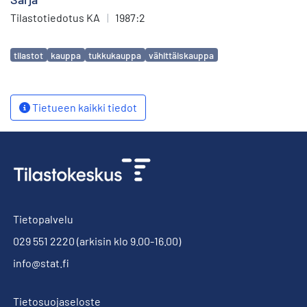
Tilastotiedotus KA
|
1987:2
Avainsanat
tilastot
kauppa
tukkukauppa
vähittäiskauppa
Tietueen kaikki tiedot
Tietopalvelu
029 551 2220
(arkisin klo 9.00-16.00)
info@stat.fi
Tietosuojaseloste