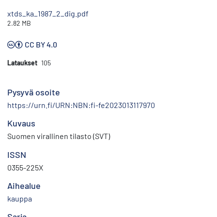
xtds_ka_1987_2_dig.pdf
2.82 MB
CC BY 4.0
Lataukset
105
Pysyvä osoite
https://urn.fi/URN:NBN:fi-fe2023013117970
Kuvaus
Suomen virallinen tilasto (SVT)
ISSN
0355-225X
Aihealue
kauppa
Sarja