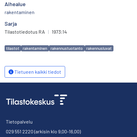
Aihealue
rakentaminen
Sarja
Tilastotiedotus RA
|
1973:14
Avainsanat
tilastot
rakentaminen
rakennustuotanto
rakennusluvat
Tietueen kaikki tiedot
Tietopalvelu
029 551 2220
(arkisin klo 9.00-16.00)