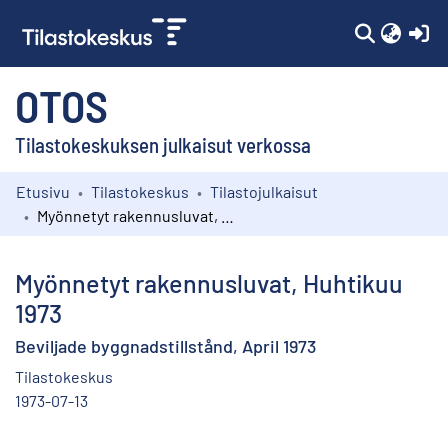
(c
OTOS
Tilastokeskuksen julkaisut verkossa
Etusivu
Tilastokeskus
Tilastojulkaisut
Kokoelmat
Myönnetyt rakennusluvat, Huhtikuu 1973
Selaa
Myönnetyt rakennusluvat, Huhtikuu
1973
Beviljade byggnadstillstånd, April 1973
Tilastokeskus
1973-07-13