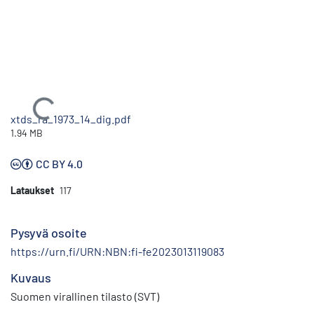
Ladataan...
xtds_ra_1973_14_dig.pdf
1.94 MB
CC BY 4.0
Lataukset
117
Pysyvä osoite
https://urn.fi/URN:NBN:fi-fe2023013119083
Kuvaus
Suomen virallinen tilasto (SVT)