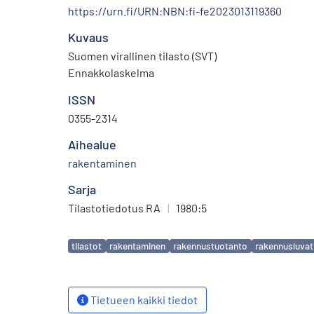
https://urn.fi/URN:NBN:fi-fe2023013119360
Kuvaus
Suomen virallinen tilasto (SVT)
Ennakkolaskelma
ISSN
0355-2314
Aihealue
rakentaminen
Sarja
Tilastotiedotus RA
|
1980:5
Avainsanat
tilastot
rakentaminen
rakennustuotanto
rakennusluvat
Tietueen kaikki tiedot