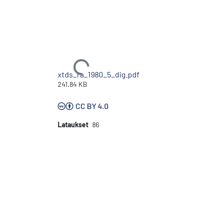
Ladataan...
xtds_ra_1980_5_dig.pdf
241.84 KB
CC BY 4.0
Lataukset
86