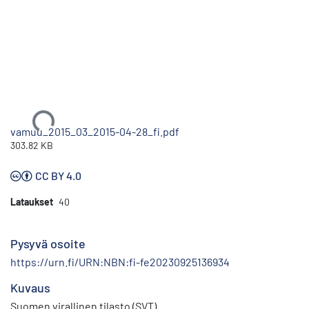
Ladataan...
vamuu_2015_03_2015-04-28_fi.pdf
303.82 KB
CC BY 4.0
Lataukset
40
Pysyvä osoite
https://urn.fi/URN:NBN:fi-fe20230925136934
Kuvaus
Suomen virallinen tilasto (SVT)