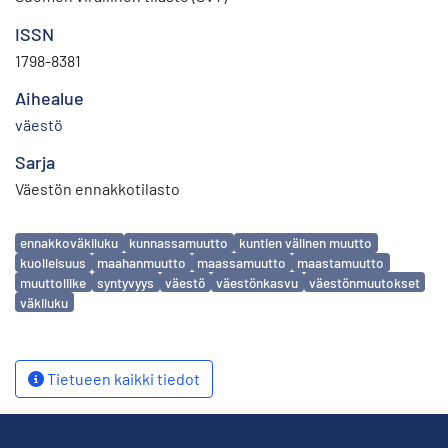
ISSN
1798-8381
Aihealue
väestö
Sarja
Väestön ennakkotilasto
Avainsanat
ennakkoväkiluku
kunnassamuutto
kuntien välinen muutto
kuolleisuus
maahanmuutto
maassamuutto
maastamuutto
muuttoliike
syntyvyys
väestö
väestönkasvu
väestönmuutokset
väkiluku
Tietueen kaikki tiedot