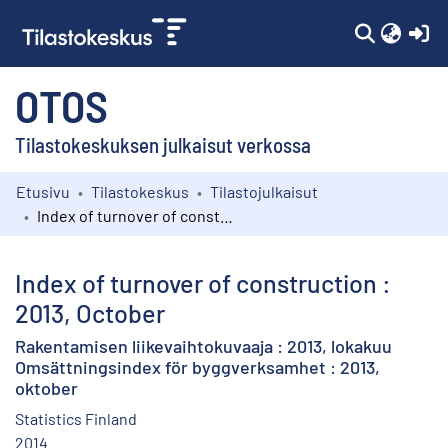
(c
OTOS
Tilastokeskuksen julkaisut verkossa
Etusivu
Tilastokeskus
Tilastojulkaisut
Kokoelmat
Index of turnover of construction : 2013, October
Selaa
Index of turnover of construction :
2013, October
Rakentamisen liikevaihtokuvaaja : 2013, lokakuu
Omsättningsindex för byggverksamhet : 2013,
oktober
Statistics Finland
2014