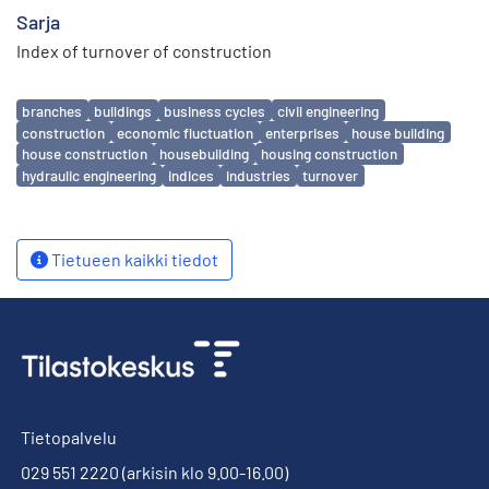
Sarja
Index of turnover of construction
Avainsanat
branches
buildings
business cycles
civil engineering
construction
economic fluctuation
enterprises
house building
house construction
housebuilding
housing construction
hydraulic engineering
indices
industries
turnover
Tietueen kaikki tiedot
Tietopalvelu
029 551 2220
(arkisin klo 9.00-16.00)