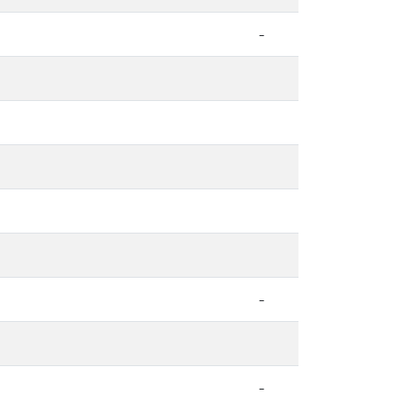
-
-
-