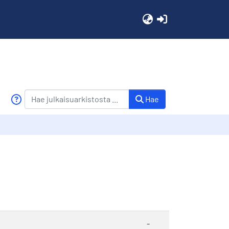
(current)
Hae
-