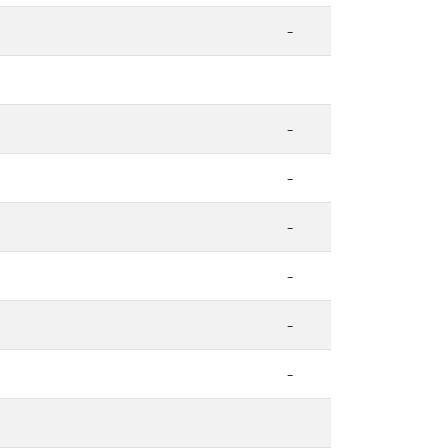
-
-
-
-
-
-
-