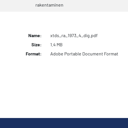
rakentaminen
Name:
xtds_ra_1973_4_dig.pdf
Size:
1.4 MB
Format:
Adobe Portable Document Format