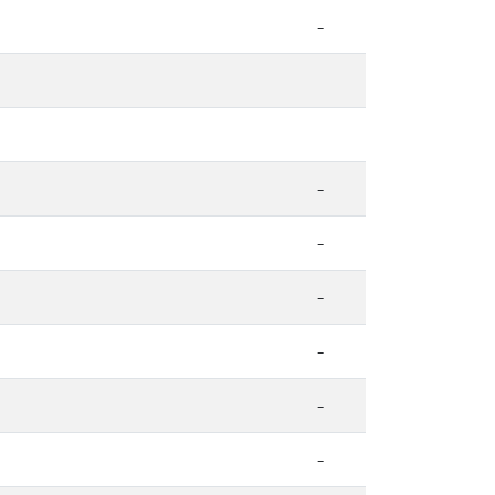
-
-
-
-
-
-
-