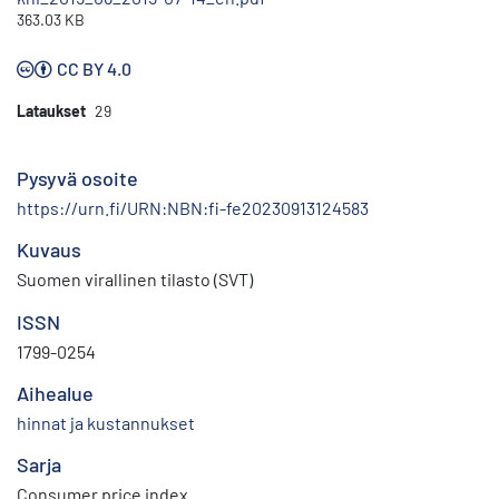
363.03 KB
CC BY 4.0
Lataukset
29
Pysyvä osoite
https://urn.fi/URN:NBN:fi-fe20230913124583
Kuvaus
Suomen virallinen tilasto (SVT)
ISSN
1799-0254
Aihealue
hinnat ja kustannukset
Sarja
Consumer price index