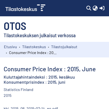
(c
OTOS
Tilastokeskuksen julkaisut verkossa
Etusivu
Tilastokeskus
Tilastojulkaisut
Kokoelmat
Consumer Price Index : 2015, June
Selaa
Consumer Price Index : 2015, June
Kuluttajahintaindeksi : 2015, kesäkuu
Konsumentprisindex : 2015, juni
Statistics Finland
2015
khi_2015_06_2015-07-14_en.pdf