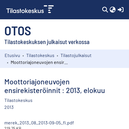
(c
OTOS
Tilastokeskuksen julkaisut verkossa
Etusivu
Tilastokeskus
Tilastojulkaisut
Kokoelmat
Moottoriajoneuvojen ensirekisteröinnit : 2013, elokuu
Selaa
Moottoriajoneuvojen
ensirekisteröinnit : 2013, elokuu
Tilastokeskus
2013
merek_2013_08_2013-09-05_fi.pdf
219.75 KB