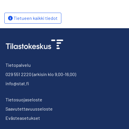
Tietueen kaikki tiedot
Tietopalvelu
029 551 2220
(arkisin klo 9.00-16.00)
info@stat.fi
Tietosuojaseloste
Saavutettavuusseloste
Evästeasetukset