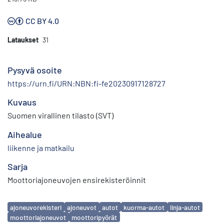
CC BY 4.0
Lataukset
31
Pysyvä osoite
https://urn.fi/URN:NBN:fi-fe20230917128727
Kuvaus
Suomen virallinen tilasto (SVT)
Aihealue
liikenne ja matkailu
Sarja
Moottoriajoneuvojen ensirekisteröinnit
Avainsanat
ajoneuvorekisteri
ajoneuvot
autot
kuorma-autot
linja-autot
moottoriajoneuvot
moottoripyörät