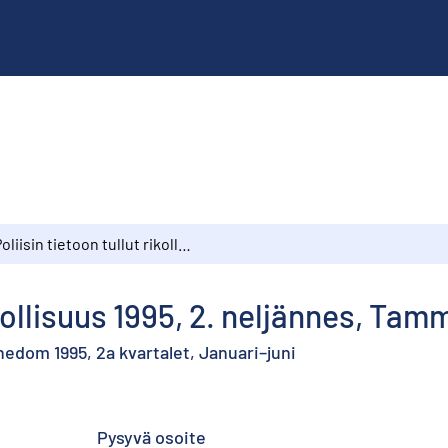
Poliisin tietoon tullut rikollisuus 1995, 2. neljännes, Tammi–kesäkuu
rikollisuus 1995, 2. neljännes, Ta
nedom 1995, 2a kvartalet, Januari–juni
Pysyvä osoite