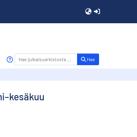
(current)
Hae
mmi–kesäkuu