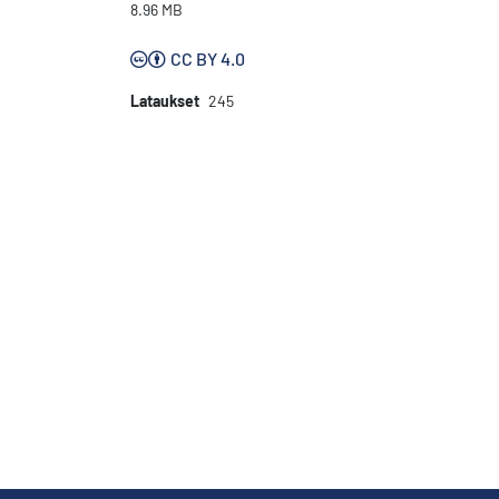
8.96 MB
CC BY 4.0
Lataukset
245