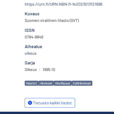
https://urn.fi/URN:NBN:fi-fe2023013121696
Kuvaus
Suomen virallinen tilasto (SVT)
ISSN
0784-8846
Aihealue
oikeus
Sarja
Oikeus
|
1995:10
Avainsanat
tilastot
rikokset
rikollisuus
tullirikokset
Tietueen kaikki tiedot