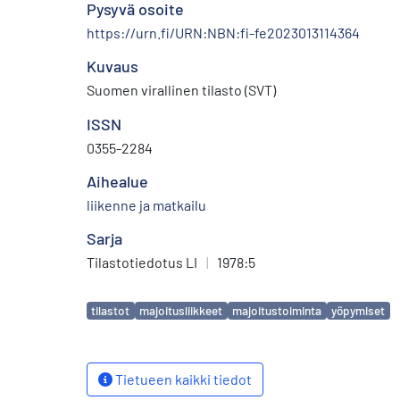
Pysyvä osoite
https://urn.fi/URN:NBN:fi-fe2023013114364
Kuvaus
Suomen virallinen tilasto (SVT)
ISSN
0355-2284
Aihealue
liikenne ja matkailu
Sarja
Tilastotiedotus LI
|
1978:5
Avainsanat
tilastot
majoitusliikkeet
majoitustoiminta
yöpymiset
Tietueen kaikki tiedot