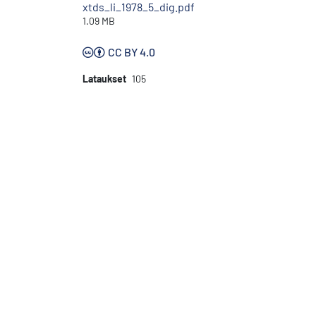
xtds_li_1978_5_dig.pdf
1.09 MB
CC BY 4.0
Lataukset
105