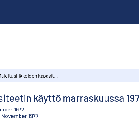
Majoitusliikkeiden kapasiteetin käyttö marraskuussa 1977
siteetin käyttö marraskuussa 19
ember 1977
in November 1977