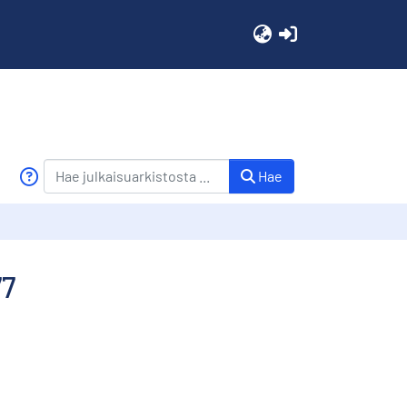
(current)
Hae
77